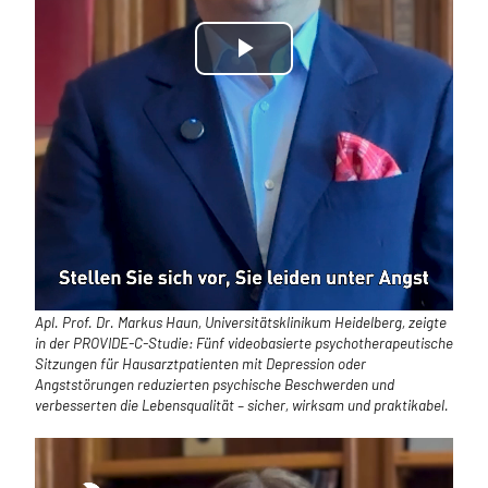
Play
Video
Apl. Prof. Dr. Markus Haun, Universitätsklinikum Heidelberg, zeigte
in der PROVIDE-C-Studie: Fünf videobasierte psychotherapeutische
Sitzungen für Hausarztpatienten mit Depression oder
Angststörungen reduzierten psychische Beschwerden und
verbesserten die Lebensqualität – sicher, wirksam und praktikabel.